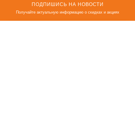
ПОДПИШИСЬ НА НОВОСТИ
Получайте актуальную информацию о скидках и акциях
КАТАЛОГ
О НАС
Акции
О компании
Политика оператора ЗАО
ОПТФ "Свiтанак"
Пользовательское
соглашение
Контакты
Оплата и доставка